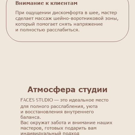
Внимание к клиентам
При ощущении дискомфорта в шее, мастер
сделает массаж шейно-воротниковой зоны,
который помогает снять напряжение
и полностью расслабиться.
FACES STUDIO
Атмосфера студии
Познакомьтесь с нашим салоном:
получите скидку 25% на первую
это идеальное место
FACES STUDIO —
процедуру!
для полного расслабления, уюта
и восстановления внутреннего
Выбрать процедуру
баланса.
Вас окружат забота и внимание наших
мастеров, готовых подарить вам
индивидуальный подход