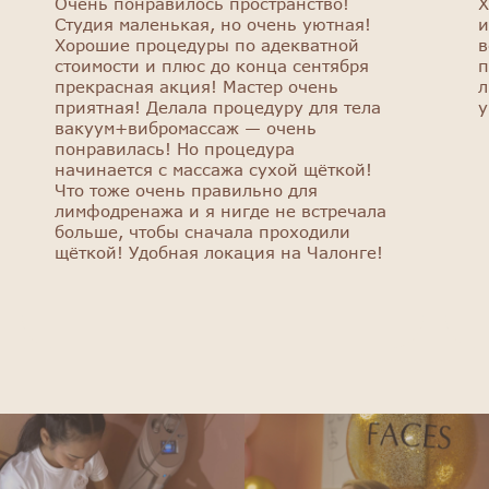
Очень понравилось пространство!
Х
Студия маленькая, но очень уютная!
и
Хорошие процедуры по адекватной
в
стоимости и плюс до конца сентября
п
прекрасная акция! Мастер очень
л
приятная! Делала процедуру для тела
у
вакуум+вибромассаж — очень
понравилась! Но процедура
начинается с массажа сухой щёткой!
Что тоже очень правильно для
лимфодренажа и я нигде не встречала
больше, чтобы сначала проходили
щёткой! Удобная локация на Чалонге!