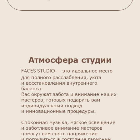
Атмосфера студии
FACES STUDIO
Познакомьтесь с нашим салоном:
это идеальное место
FACES STUDIO —
получите скидку 25% на первую
для полного расслабления, уюта
процедуру!
и восстановления внутреннего
баланса.
Вас окружат забота и внимание наших
Выбрать процедуру
мастеров, готовых подарить вам
индивидуальный подход
и инновационные процедуры.
Спокойная музыка, мягкое освещение
и заботливое внимание мастеров
помогут вам снять напряжение
и погрузиться в состояние гармонии