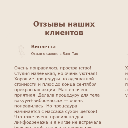
Отзывы наших
клиентов
Виолетта
Отзыв о салоне в Банг Тао
Очень понравилось пространство!
Х
Студия маленькая, но очень уютная!
и
Хорошие процедуры по адекватной
в
стоимости и плюс до конца сентября
п
прекрасная акция! Мастер очень
л
приятная! Делала процедуру для тела
у
вакуум+вибромассаж — очень
понравилась! Но процедура
начинается с массажа сухой щёткой!
Что тоже очень правильно для
лимфодренажа и я нигде не встречала
больше, чтобы сначала проходили